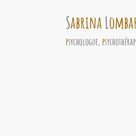
S
abrina
L
omba
p
sychologue,
p
sychothérap