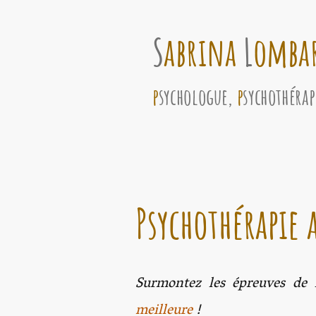
S
abrina
L
omba
p
sychologue,
p
sychothérap
Psychothérapie 
Surmontez les épreuves de l
meilleure
!