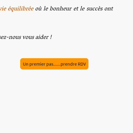
vie équilibrée
où le bonheur et le succès ont
issez-nous vous aider !
Un premier pas......prendre RDV